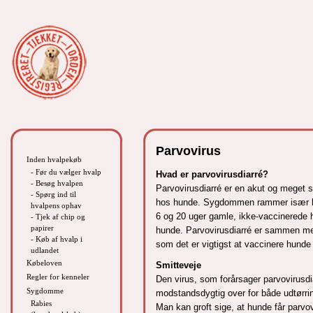
Parvovirus
Inden hvalpekøb
- Før du vælger hvalp
Hvad er parvovirusdiarré?
- Besøg hvalpen
Parvovirusdiarré er en akut og meget
- Spørg ind til
hos hunde. Sygdommen rammer især h
hvalpens ophav
6 og 20 uger gamle, ikke-vaccinerede
- Tjek af chip og
papirer
hunde. Parvovirusdiarré er sammen 
- Køb af hvalp i
som det er vigtigst at vaccinere hunde
udlandet
Købeloven
Smitteveje
Regler for kenneler
Den virus, som forårsager parvovirusd
Sygdomme
modstandsdygtig over for både udtørrin
Rabies
Man kan groft sige, at hunde får parvov