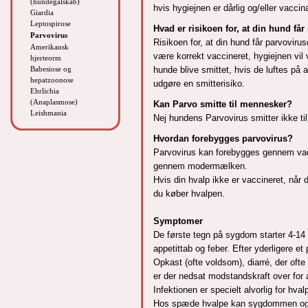
(hundegalskab)
hvis hygiejnen er dårlig og/eller vacci
Giardia
Leptospirose
Hvad er risikoen for, at din hund få
Parvovirus
Risikoen for, at din hund får parvovirus
Amerikansk
være korrekt vaccineret, hygiejnen vil
hjerteorm
Babesiose og
hunde blive smittet, hvis de luftes på
hepatzoonose
udgøre en smitterisiko.
Ehrlichia
(Anaplasmose)
Kan Parvo smitte til mennesker?
Leishmania
Nej hundens Parvovirus smitter ikke ti
Hvordan forebygges parvovirus?
Parvovirus kan forebygges gennem vacc
gennem modermælken.
Hvis din hvalp ikke er vaccineret, når
du køber hvalpen.
Symptomer
De første tegn på sygdom starter 4-14
appetittab og feber. Efter yderligere et
Opkast (ofte voldsom), diarré, der ofte 
er der nedsat modstandskraft over fo
Infektionen er specielt alvorlig for hv
Hos spæde hvalpe kan sygdommen også 