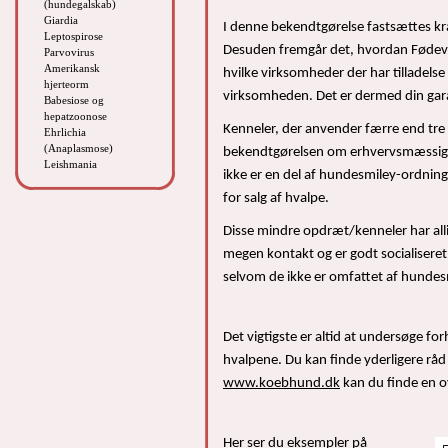
(hundegalskab)
Giardia
I denne bekendtgørelse fastsættes krav
Leptospirose
Desuden fremgår det, hvordan Fødeva
Parvovirus
Amerikansk
hvilke virksomheder der har tilladelse
hjerteorm
virksomheden. Det er dermed din gara
Babesiose og
hepatzoonose
Kenneler, der anvender færre end tre a
Ehrlichia
(Anaplasmose)
bekendtgørelsen om erhvervsmæssigt 
Leishmania
ikke er en del af hundesmiley-ordning
for salg af hvalpe.
Disse mindre opdræt/kenneler har alli
megen kontakt og er godt socialiser
selvom de ikke er omfattet af hunde
Det vigtigste er altid at undersøge f
hvalpene. Du kan finde yderligere r
www.koebhund.dk
kan du finde en o
Her ser du eksempler på