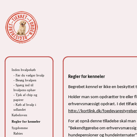
Inden hvalpekøb
- Før du vælger hvalp
Regler for kenneler
- Besøg hvalpen
- Spørg ind til
Begrebet
kennel
er ikke en beskyttet t
hvalpens ophav
- Tjek af chip og
Holder man som opdrætter tre eller fler
papirer
erhvervsmæssigt opdræt. I det tilfæld
- Køb af hvalp i
udlandet
http://kortlink.dk/foedevarestyrels
Købeloven
For at opnå denne tilladelse skal man
Regler for kenneler
Sygdomme
"Bekendtgørelse om erhvervsmæssig
Rabies
hundepensioner og hundeinternater"