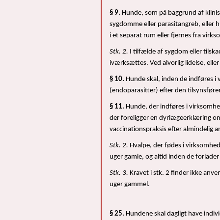
§ 9.
Hunde, som på baggrund af klinis
sygdomme eller parasitangreb, eller 
i et separat rum eller fjernes fra vi
Stk. 2.
I tilfælde af sygdom eller tils
iværksættes. Ved alvorlig lidelse, elle
§ 10.
Hunde skal, inden de indføres 
(endoparasitter) efter den tilsynsfør
§ 11.
Hunde, der indføres i virksomhe
der foreligger en dyrlægeerklæring o
vaccinationspraksis efter almindelig a
Stk. 2.
Hvalpe, der fødes i virksomhed
uger gamle, og altid inden de forlad
Stk. 3.
Kravet i stk. 2 finder ikke an
uger gammel.
§ 25.
Hundene skal dagligt have indivi